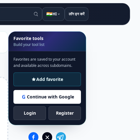
🇮🇳
HI
लॉग इन करें
Favorite tools
Build your tool list
Favorites are saved to your account
and available across subdomains.
Add favorite
G
Continue with Google
Login
Register