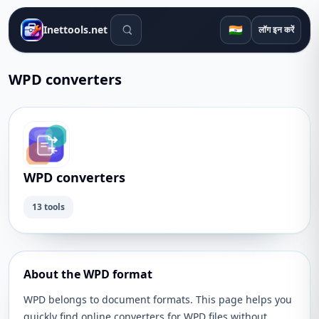
खोज उपकरण
🇮🇳
Inettools.net
लॉग इन करें
WPD converters
WPD converters
13 tools
About the WPD format
WPD belongs to document formats. This page helps you
quickly find online converters for WPD files without