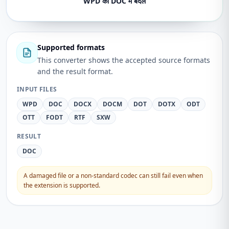
WPD को DOC में बदलें
Supported formats
This converter shows the accepted source formats
and the result format.
INPUT FILES
WPD
DOC
DOCX
DOCM
DOT
DOTX
ODT
OTT
FODT
RTF
SXW
RESULT
DOC
A damaged file or a non-standard codec can still fail even when
the extension is supported.