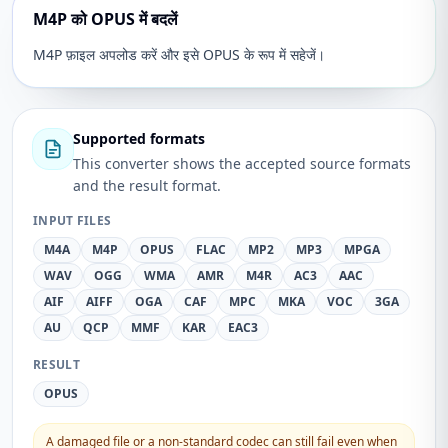
M4P को OPUS में बदलें
M4P फ़ाइल अपलोड करें और इसे OPUS के रूप में सहेजें।
Supported formats
This converter shows the accepted source formats
and the result format.
INPUT FILES
M4A
M4P
OPUS
FLAC
MP2
MP3
MPGA
WAV
OGG
WMA
AMR
M4R
AC3
AAC
AIF
AIFF
OGA
CAF
MPC
MKA
VOC
3GA
AU
QCP
MMF
KAR
EAC3
RESULT
OPUS
A damaged file or a non-standard codec can still fail even when