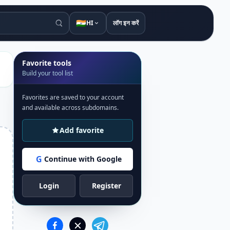
🇮🇳
HI
लॉग इन करें
Favorite tools
Build your tool list
Favorites are saved to your account
and available across subdomains.
Add favorite
G
Continue with Google
Login
Register