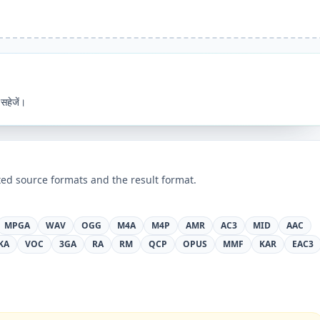
सहेजें।
ed source formats and the result format.
MPGA
WAV
OGG
M4A
M4P
AMR
AC3
MID
AAC
KA
VOC
3GA
RA
RM
QCP
OPUS
MMF
KAR
EAC3