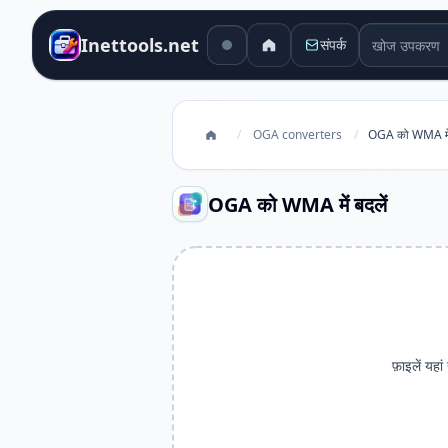
खोज उपकरण
Inettools.net
संपर्क
/
OGA converters
/
OGA को WMA में 
OGA को WMA में बदलें
फ़ाइलें यहां