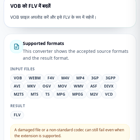
VOB को FLV में बदलें
VOB फ़ाइल अपलोड करें और इसे FLV के रूप में सहेजें।
Supported formats
This converter shows the accepted source formats
and the result format.
INPUT FILES
VOB
WEBM
F4V
M4V
MP4
3GP
3GPP
AVI
MKV
OGV
MOV
WMV
ASF
DIVX
M2TS
MTS
TS
MPG
MPEG
M2V
VCD
RESULT
FLV
A damaged file or a non-standard codec can still fail even when
the extension is supported.