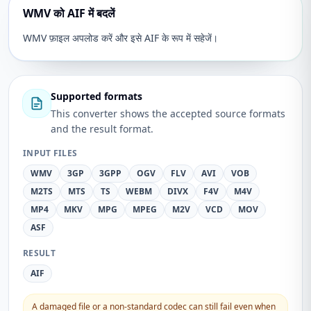
WMV को AIF में बदलें
WMV फ़ाइल अपलोड करें और इसे AIF के रूप में सहेजें।
Supported formats
This converter shows the accepted source formats
and the result format.
INPUT FILES
WMV
3GP
3GPP
OGV
FLV
AVI
VOB
M2TS
MTS
TS
WEBM
DIVX
F4V
M4V
MP4
MKV
MPG
MPEG
M2V
VCD
MOV
ASF
RESULT
AIF
A damaged file or a non-standard codec can still fail even when