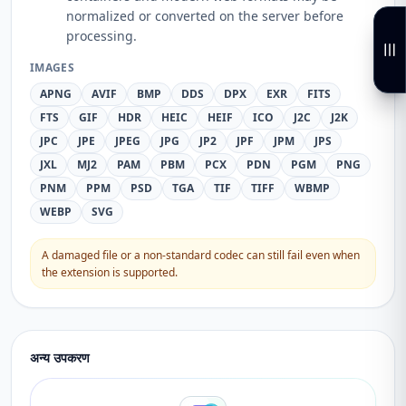
normalized or converted on the server before
processing.
IMAGES
APNG
AVIF
BMP
DDS
DPX
EXR
FITS
FTS
GIF
HDR
HEIC
HEIF
ICO
J2C
J2K
JPC
JPE
JPEG
JPG
JP2
JPF
JPM
JPS
JXL
MJ2
PAM
PBM
PCX
PDN
PGM
PNG
PNM
PPM
PSD
TGA
TIF
TIFF
WBMP
WEBP
SVG
A damaged file or a non-standard codec can still fail even when
the extension is supported.
अन्य उपकरण