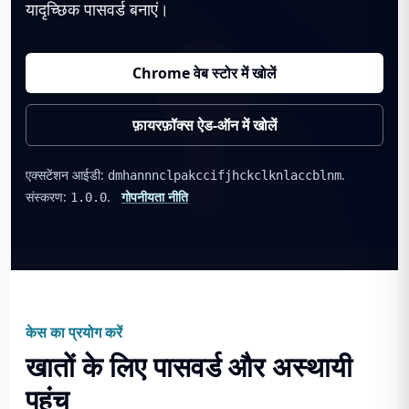
यादृच्छिक पासवर्ड बनाएं।
Chrome वेब स्टोर में खोलें
फ़ायरफ़ॉक्स ऐड-ऑन में खोलें
एक्सटेंशन आईडी:
.
dmhannnclpakccifjhckclknlaccblnm
संस्करण:
.
गोपनीयता नीति
1.0.0
केस का प्रयोग करें
खातों के लिए पासवर्ड और अस्थायी
पहुंच