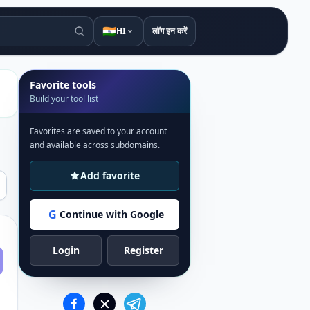
🇮🇳
HI
लॉग इन करें
Favorite tools
Build your tool list
Favorites are saved to your account
and available across subdomains.
Add favorite
G
Continue with Google
Login
Register