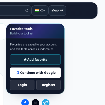
🇮🇳
HI
लॉग इन करें
Favorite tools
Build your tool list
Favorites are saved to your account
and available across subdomains.
Add favorite
G
Continue with Google
Login
Register