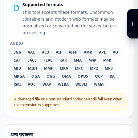
Supported formats
This tool accepts these formats. Uncommon
containers and modern web formats may be
normalized or converted on the server before
processing.
AUDIO
3GA
AAC
AC3
AIF
AIFF
AMR
APE
AU
CAF
EAC3
FLAC
KAR
M4A
M4P
M4R
MID
MIDI
MMF
MKA
MPC
MP2
MP3
MPGA
OGA
OGG
OMA
OPUS
QCP
RA
RMI
VOC
WAV
WEBA
WEBM
WMA
A damaged file or a non-standard codec can still fail even when
the extension is supported.
अन्य उपकरण