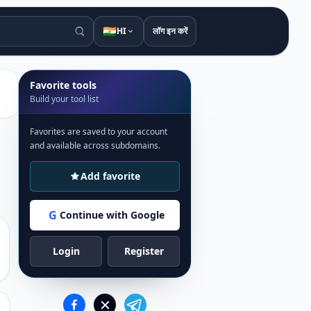
🇮🇳
HI
लॉग इन करें
Favorite tools
Build your tool list
Favorites are saved to your account
and available across subdomains.
Add favorite
G
Continue with Google
Login
Register